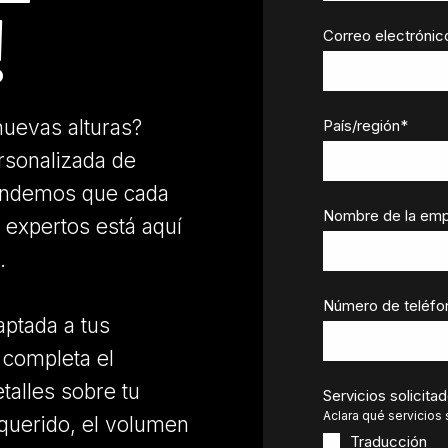
!
Correo electrónic
 nuevas alturas?
País/región
*
ersonalizada de
tendemos que cada
Nombre de la em
 expertos está aquí
.
Número de teléfon
aptada a tus
 completa el
talles sobre tu
Servicios solicita
Aclara qué servicios s
requerido, el volumen
Traducción