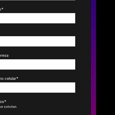
o
*
presa
o celular
*
dos
*
e solicitan.