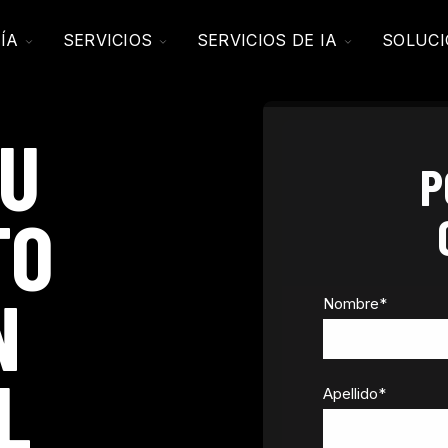
TOGGLE
TOGGLE
TOGGLE
ÍA
SERVICIOS
SERVICIOS DE IA
SOLUC
CHILDREN
CHILDREN
CHILDREN
FOR
FOR
FOR
EN
COMPAÑÍA
SERVICIOS
SERVICIOS
DE
TO
IA
TU
P
TO
N
Nombre
*
L
Apellido
*