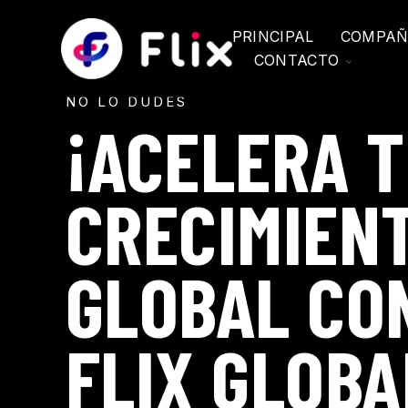
SKIP
TO
CONTENT
PRINCIPAL
COMPAÑ
TOGGLE
CONTACTO
CHILDR
FOR
ext
NO LO DUDES
CONTAC
¡ACELERA 
ction
CRECIMIEN
GLOBAL CO
FLIX GLOBA