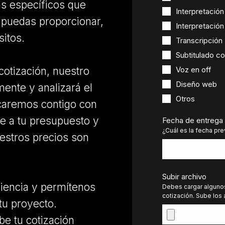
as específicos que
Interpretación
 puedas proporcionar,
Interpretación
itos.
Transcripción
Subtitulado c
Voz en off
cotización, nuestro
Diseño web
ente y analizará el
Otros
caremos contigo con
te a tu presupuesto y
Fecha de entrega
¿Cuál es la fecha pr
estros precios son
Subir archivo
iencia y permítenos
Debes cargar alguno
cotización. Sube los
tu proyecto.
be tu cotización